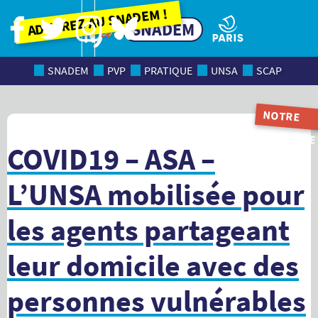
Adhérez au SNADEM !
SNADEM
SNADEM
PVP
PRATIQUE
UNSA
SCAP
NOTRE
MAGAZINE
COVID19 – ASA –
L’UNSA mobilisée pour
les agents partageant
leur domicile avec des
personnes vulnérables