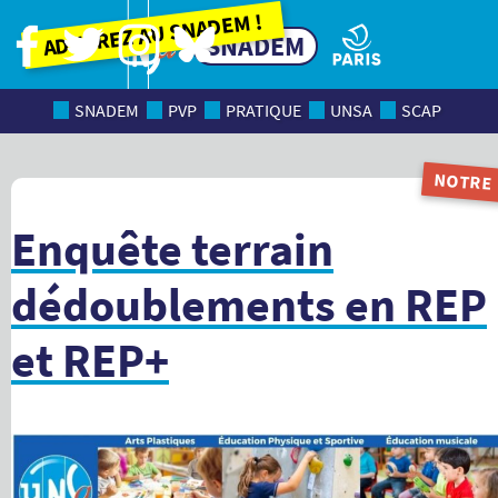
Adhérez au SNADEM !
SNADEM
SNADEM
PVP
PRATIQUE
UNSA
SCAP
NOTRE
MAGAZI
Enquête terrain
dédoublements en REP
et REP+