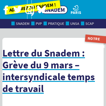
Adhérez au SNADEM !
SNADEM
SNADEM
PVP
PRATIQUE
UNSA
SCAP
NOTRE
MAGAZINE
Lettre du Snadem :
Grève du 9 mars –
intersyndicale temps
de travail