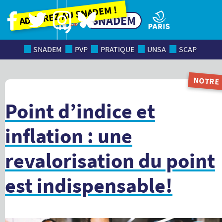
Adhérez au SNADEM !
SNADEM
SNADEM
PVP
PRATIQUE
UNSA
SCAP
NOTRE
MAGAZI
Point d’indice et
inflation : une
revalorisation du point
est indispensable!