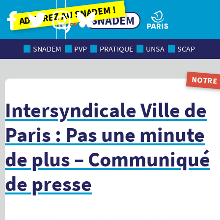
Adhérez au SNADEM !
SNADEM
SNADEM
PVP
PRATIQUE
UNSA
SCAP
NOTRE
MAGAZI
Intersyndicale Ville de
Paris : Pas une minute
de plus – Communiqué
de presse