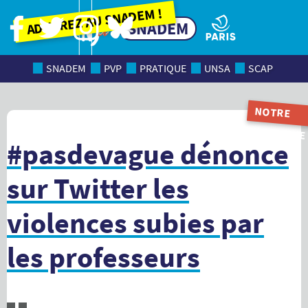
Adhérez au SNADEM !
SNADEM
SNADEM
PVP
PRATIQUE
UNSA
SCAP
NOTRE
MAGAZINE
#pasdevague dénonce
sur Twitter les
violences subies par
les professeurs