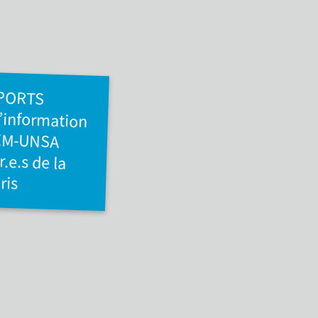
SPORTS
d’information
DEM-UNSA
ur.e.s de la
ris