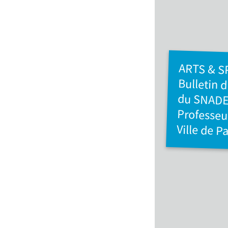
ARTS & 
Bulletin 
du SNA
Professe
Ville de Pa