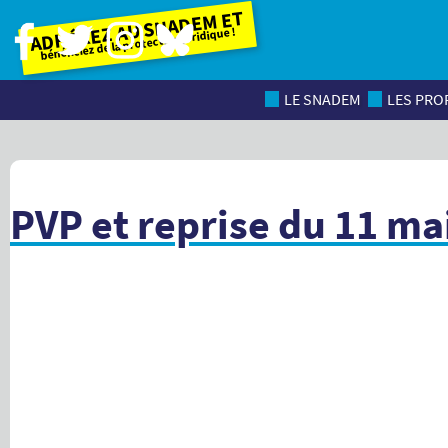
Adhérez au SNADEM et
bénéficiez de la protection juridique !
LE SNADEM
LES PROF
PVP et reprise du 11 mai