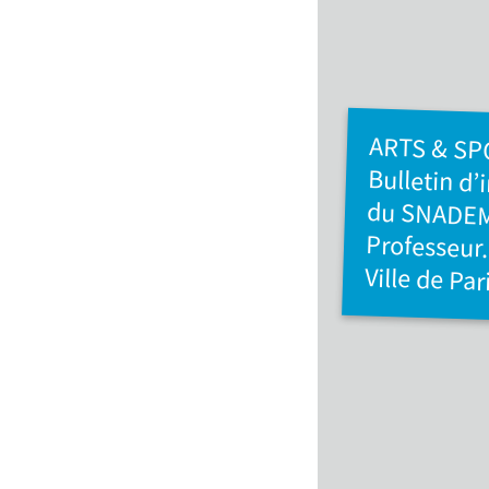
ARTS & S
Bulletin d’
du SNAD
Professeur
Ville de Par