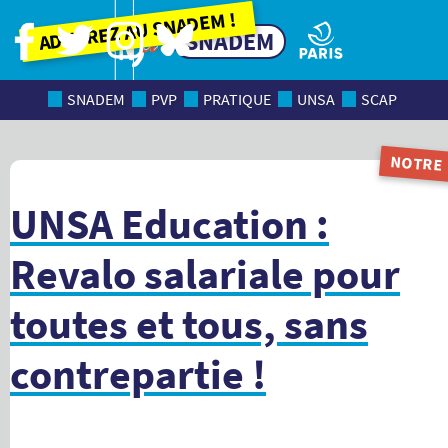
Adhérez au SNADEM !
SNADEM
SNADEM
PVP
PRATIQUE
UNSA
SCAP
NOTRE
MAGAZI
UNSA Education :
Revalo salariale pour
toutes et tous, sans
contrepartie !