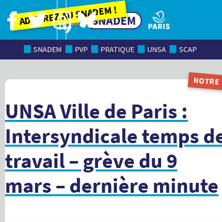
Adhérez au SNADEM !
SNADEM
SNADEM
PVP
PRATIQUE
UNSA
SCAP
NOTRE
MAGAZI
UNSA Ville de Paris :
Intersyndicale temps d
travail – grève du 9
mars – dernière minute