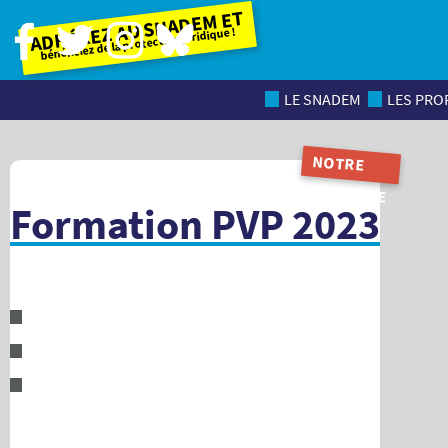
Adhérez au SNADEM et
bénéficiez de la protection juridique !
LE SNADEM
LES PROF
NOTRE
MAGAZINE
Formation PVP 2023