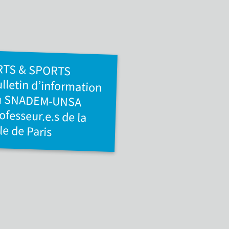
RTS & SPORTS
lletin d’information
u SNADEM-UNSA
ofesseur.e.s de la
lle de Paris