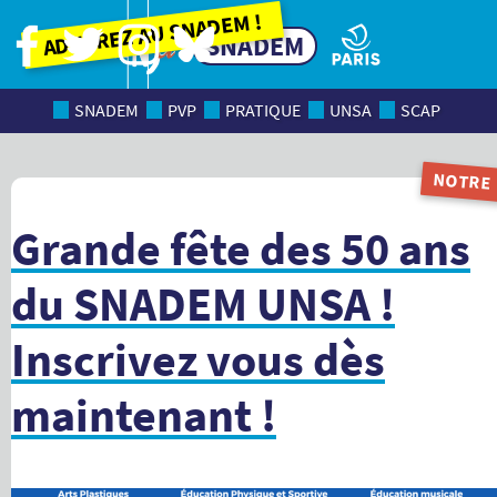
Adhérez au SNADEM !
SNADEM
SNADEM
PVP
PRATIQUE
UNSA
SCAP
NOTRE
MAGAZI
Grande fête des 50 ans
du SNADEM UNSA !
Inscrivez vous dès
maintenant !