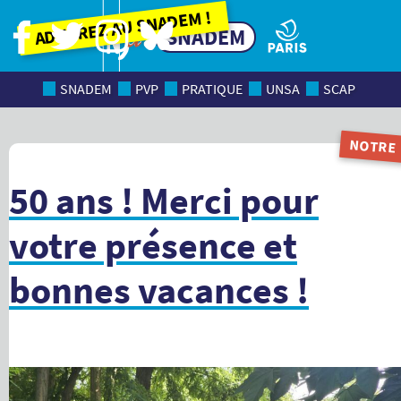
Adhérez au SNADEM !
SNADEM
SNADEM
PVP
PRATIQUE
UNSA
SCAP
NOTRE
MAGAZI
50 ans ! Merci pour
votre présence et
bonnes vacances !