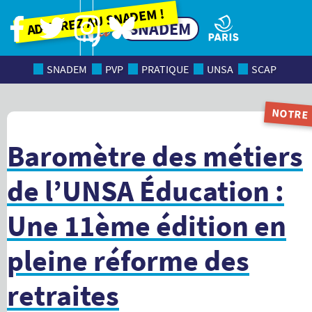
Adhérez au SNADEM !
SNADEM
SNADEM
PVP
PRATIQUE
UNSA
SCAP
NOTRE
MAGAZI
Baromètre des métiers
de l’UNSA Éducation :
Une 11ème édition en
pleine réforme des
retraites