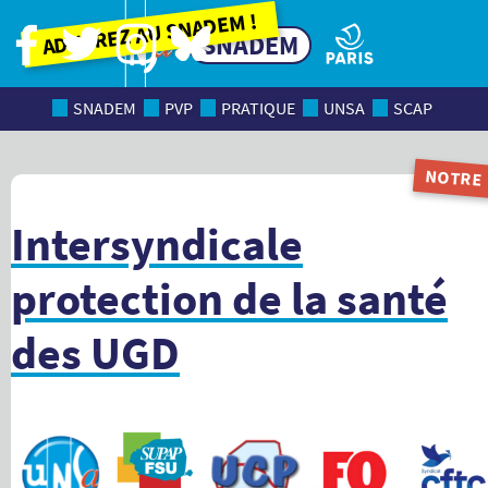
Adhérez au SNADEM !
SNADEM
SNADEM
PVP
PRATIQUE
UNSA
SCAP
NOTRE
MAGAZI
Intersyndicale
protection de la santé
des UGD