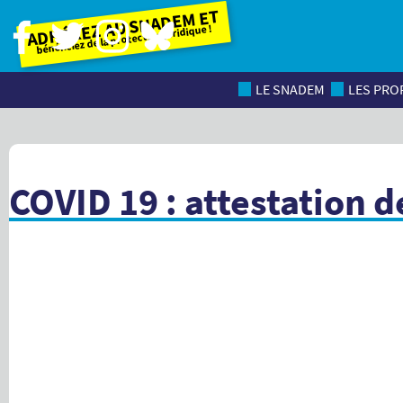
Adhérez au SNADEM et
bénéficiez de la protection juridique !
LE SNADEM
LES PROF
COVID 19 : attestation 