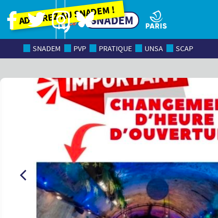
Adhérez au SNADEM !
SNADEM
SNADEM
PVP
PRATIQUE
UNSA
SCAP